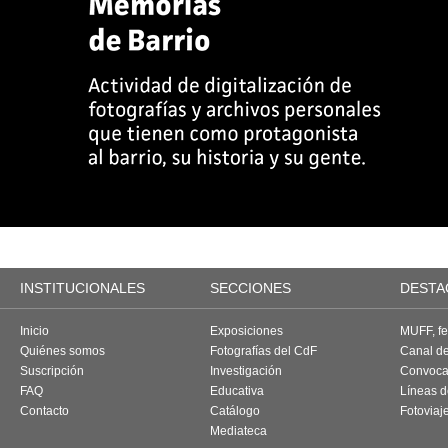
INSTITUCIONALES
SECCIONES
DESTA
Inicio
Exposiciones
MUFF, fes
Quiénes somos
Fotografías del CdF
Canal d
Suscripción
Investigación
Convoca
FAQ
Educativa
Líneas d
Contacto
Catálogo
Fotoviaj
Mediateca