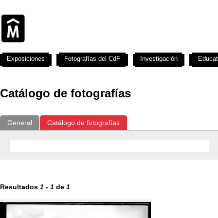
Exposiciones
Fotografías del CdF
Investigación
Educat
Catálogo de fotografías
General
Catálogo de fotografías
Resultados
1
-
1
de
1