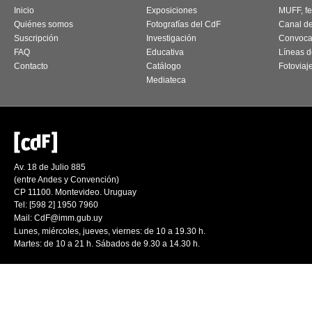
Inicio
Exposiciones
MUFF, fes
Quiénes somos
Fotografías del CdF
Canal d
Suscripción
Investigación
Convoca
FAQ
Educativa
Líneas d
Contacto
Catálogo
Fotoviaj
Mediateca
Av. 18 de Julio 885
(entre Andes y Convención)
CP 11100. Montevideo. Uruguay
Tel: [598 2] 1950 7960
Mail:
CdF@imm.gub.uy
Lunes, miércoles, jueves, viernes: de 10 a 19.30 h.
Martes: de 10 a 21 h. Sábados de 9.30 a 14.30 h.