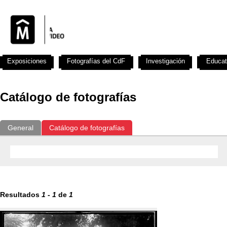
Exposiciones
Fotografías del CdF
Investigación
Educat
Catálogo de fotografías
General
Catálogo de fotografías
Resultados
1
-
1
de
1