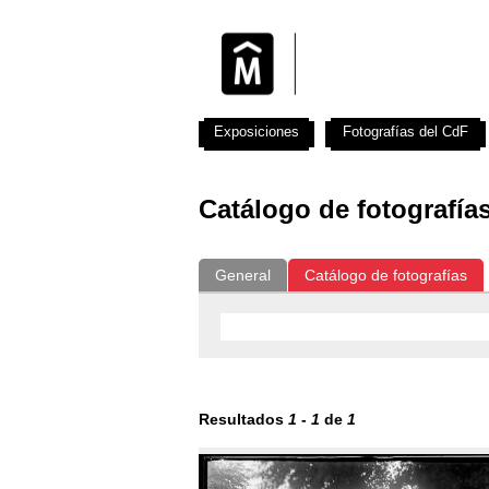
Exposiciones
Fotografías del CdF
Catálogo de fotografía
General
Catálogo de fotografías
Resultados
1
-
1
de
1