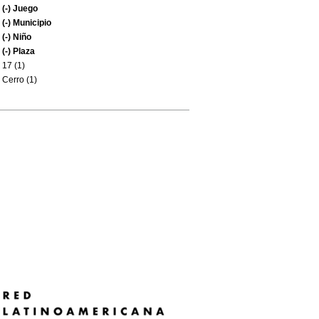
(-)
Juego
(-)
Municipio
(-)
Niño
(-)
Plaza
17 (1)
Cerro (1)