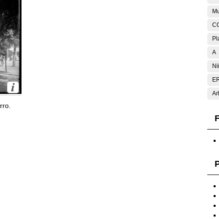
Mu
C
Pl
A
Ni
E
Ar
rro.
F
P