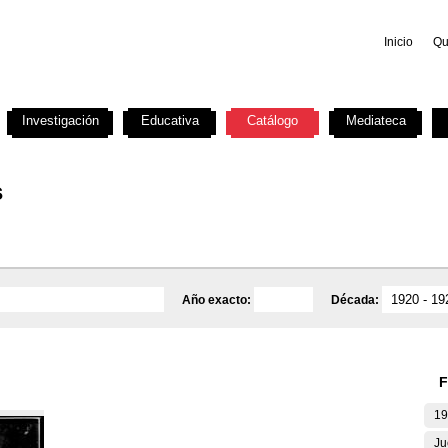
Inicio
Qu
Investigación
Educativa
Catálogo
Mediateca
s
Año exacto:
Década:
F
19
Ju