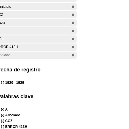
nicipio
CZ
aza
ño
RROR 413H
bolado
echa de registro
(-)
1920 - 1929
alabras clave
(-)
A
(-)
Arbolado
(-)
CCZ
(-)
ERROR 413H