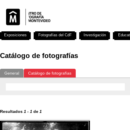
Exposiciones
Fotografías del CdF
Investigación
Educat
Catálogo de fotografías
General
Catálogo de fotografías
Resultados
1
-
1
de
1