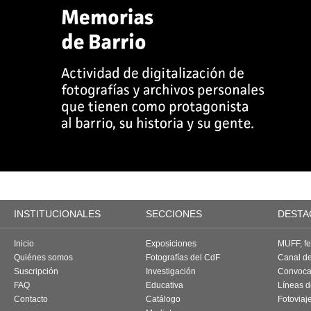
INSTITUCIONALES
SECCIONES
DESTA
Inicio
Exposiciones
MUFF, fes
Quiénes somos
Fotografías del CdF
Canal d
Suscripción
Investigación
Convoca
FAQ
Educativa
Líneas d
Contacto
Catálogo
Fotoviaj