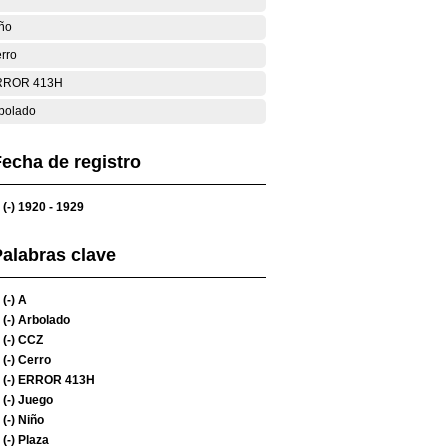
ño
rro
RROR 413H
bolado
echa de registro
(-)
1920 - 1929
alabras clave
(-)
A
(-)
Arbolado
(-)
CCZ
(-)
Cerro
(-)
ERROR 413H
(-)
Juego
(-)
Niño
(-)
Plaza