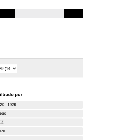
iltrado por
20 - 1929
ego
CZ
aza