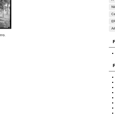
Ni
Ce
E
Ar
rro.
F
P