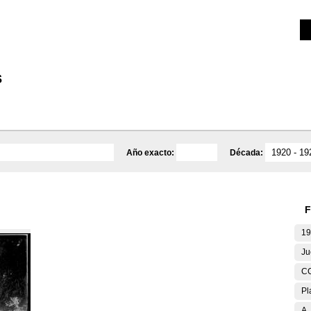
Investigación
Educativa
Catálogo
Mediateca
s
Año exacto:
Década:
F
19
Ju
C
Pl
A