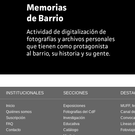
INSTITUCIONALES
SECCIONES
DESTA
Inicio
Exposiciones
MUFF, fes
Quiénes somos
Fotografías del CdF
Canal d
Suscripción
Investigación
Convoca
FAQ
Educativa
Líneas d
Contacto
Catálogo
Fotoviaj