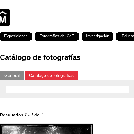
Exposiciones
Fotografías del CdF
Investigación
Educat
Catálogo de fotografías
General
Catálogo de fotografías
Resultados
1
-
1
de
1