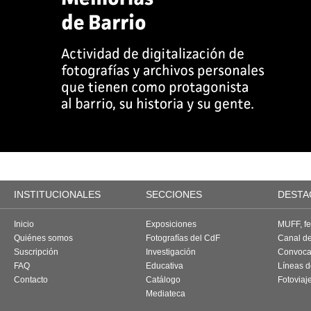
INSTITUCIONALES
SECCIONES
DESTA
Inicio
Exposiciones
MUFF, fes
Quiénes somos
Fotografías del CdF
Canal d
Suscripción
Investigación
Convoca
FAQ
Educativa
Líneas d
Contacto
Catálogo
Fotoviaj
Mediateca