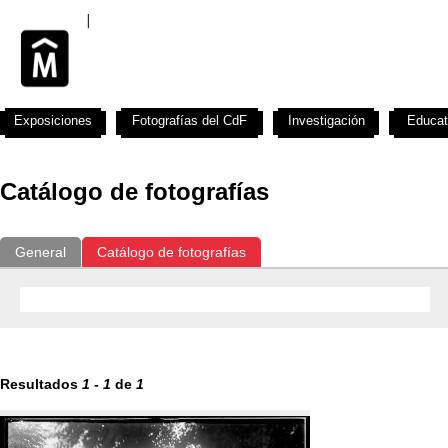
Exposiciones
Fotografías del CdF
Investigación
Educat
Catálogo de fotografías
General
Catálogo de fotografías
Resultados
1
-
1
de
1