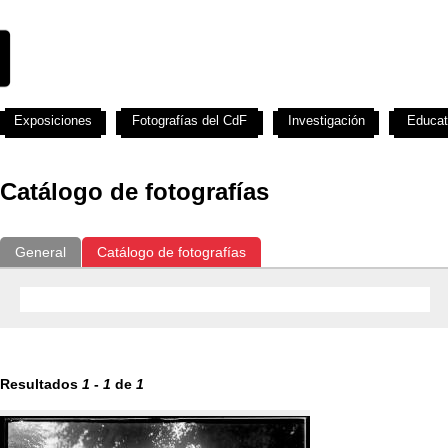
Exposiciones
Fotografías del CdF
Investigación
Educat
Catálogo de fotografías
General
Catálogo de fotografías
Resultados
1
-
1
de
1