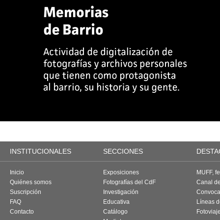
INSTITUCIONALES
SECCIONES
DESTA
Inicio
Exposiciones
MUFF, fes
Quiénes somos
Fotografías del CdF
Canal d
Suscripción
Investigación
Convoca
FAQ
Educativa
Líneas d
Contacto
Catálogo
Fotoviaj