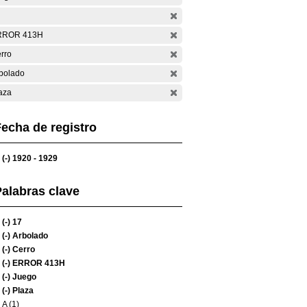
RROR 413H
rro
bolado
aza
echa de registro
(-)
1920 - 1929
alabras clave
(-)
17
(-)
Arbolado
(-)
Cerro
(-)
ERROR 413H
(-)
Juego
(-)
Plaza
A (1)