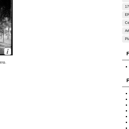
17
E
Ce
Ar
Pl
F
rro.
P