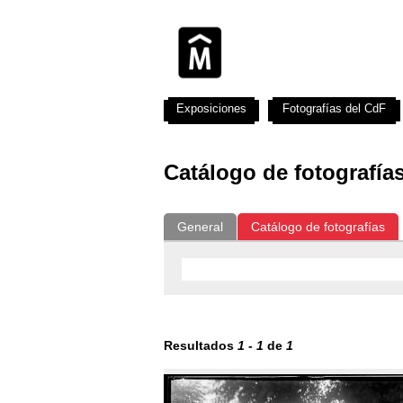
Exposiciones
Fotografías del CdF
Catálogo de fotografía
General
Catálogo de fotografías
Resultados
1
-
1
de
1