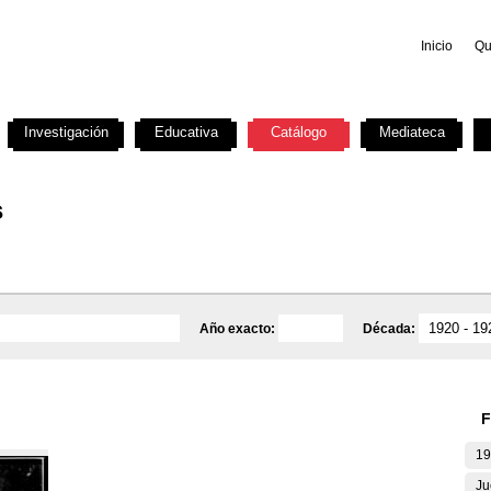
Inicio
Qu
Investigación
Educativa
Catálogo
Mediateca
s
Año exacto:
Década:
F
19
Ju