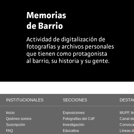
INSTITUCIONALES
SECCIONES
DESTA
Inicio
Exposiciones
MUFF, fes
Quiénes somos
Fotografías del CdF
Canal d
Suscripción
Investigación
Convoca
FAQ
Educativa
Líneas d