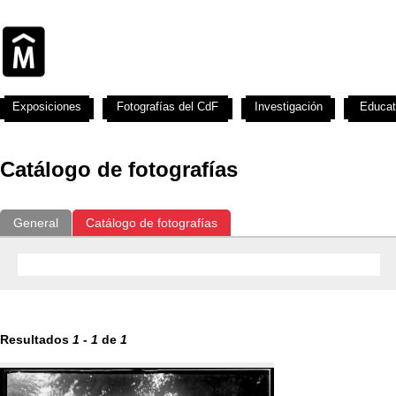
Exposiciones
Fotografías del CdF
Investigación
Educat
Catálogo de fotografías
General
Catálogo de fotografías
Resultados
1
-
1
de
1