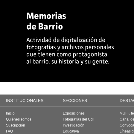
INSTITUCIONALES
SECCIONES
DESTA
Inicio
Exposiciones
MUFF, fes
Quiénes somos
Fotografías del CdF
Canal d
Suscripción
Investigación
Convoca
FAQ
Educativa
Líneas d