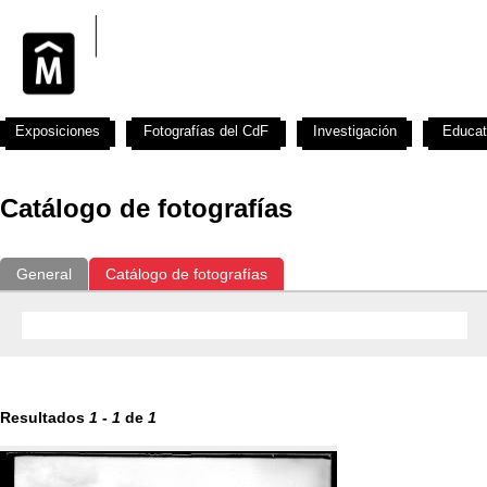
Exposiciones
Fotografías del CdF
Investigación
Educat
Catálogo de fotografías
General
Catálogo de fotografías
Resultados
1
-
1
de
1