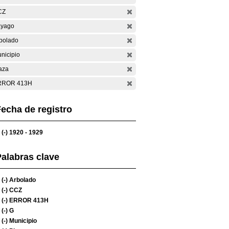
CZ
yago
bolado
nicipio
aza
RROR 413H
echa de registro
(-)
1920 - 1929
alabras clave
(-)
Arbolado
(-)
CCZ
(-)
ERROR 413H
(-)
G
(-)
Municipio