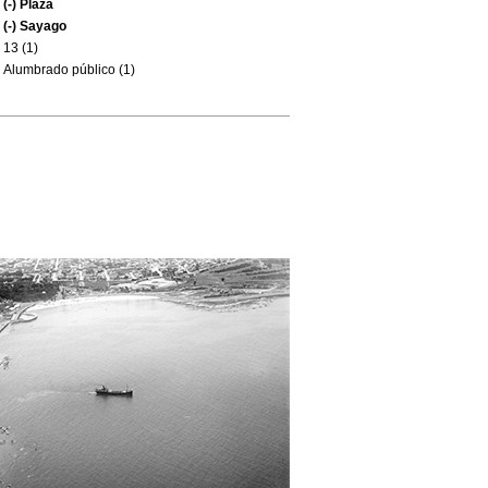
(-)
Plaza
(-)
Sayago
13 (1)
Alumbrado público (1)