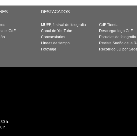
NES
DESTACADOS
nes
MUFF, festival de fotografía
CdF Tienda
as del CdF
Canal de YouTube
Descargar logo CdF
ión
Convocatorias
Escuelas de fotografía
Líneas de tiempo
Revista Sueño de la 
Fotoviaje
Recorrido 3D por Sed
a
.30 h.
0 h.