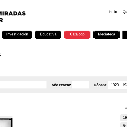
Inicio
Qu
Investigación
Educativa
Catálogo
Mediateca
s
Año exacto:
Década:
F
19
G