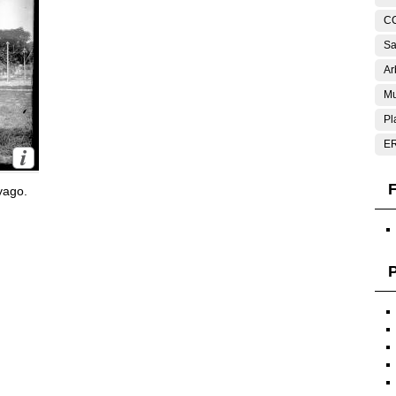
C
Sa
Ar
Mu
Pl
E
F
yago.
P