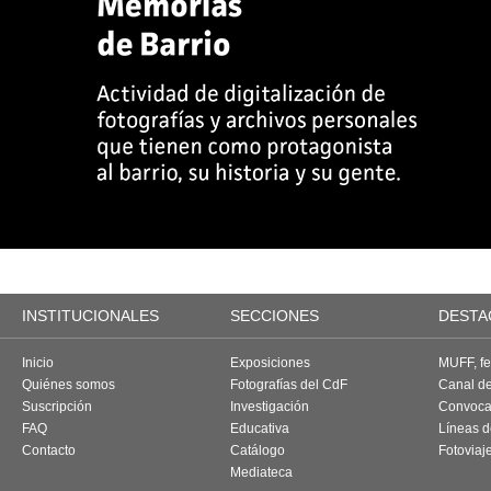
INSTITUCIONALES
SECCIONES
DESTA
Inicio
Exposiciones
MUFF, fes
Quiénes somos
Fotografías del CdF
Canal d
Suscripción
Investigación
Convoca
FAQ
Educativa
Líneas d
Contacto
Catálogo
Fotoviaj
Mediateca