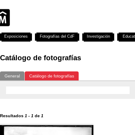
Exposiciones
Fotografías del CdF
Investigación
Educat
Catálogo de fotografías
General
Catálogo de fotografías
Resultados
1
-
1
de
1