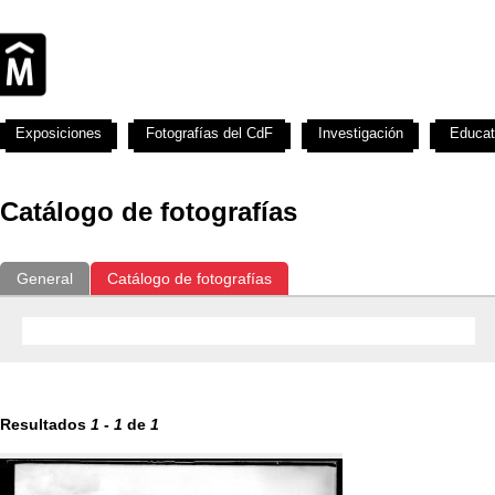
Exposiciones
Fotografías del CdF
Investigación
Educat
Catálogo de fotografías
General
Catálogo de fotografías
Resultados
1
-
1
de
1