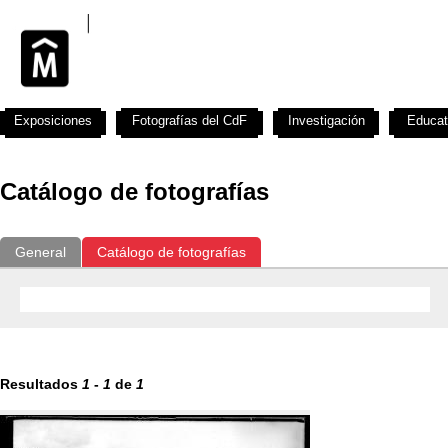
Exposiciones
Fotografías del CdF
Investigación
Educat
Catálogo de fotografías
General
Catálogo de fotografías
Resultados
1
-
1
de
1