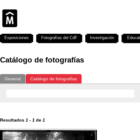
Exposiciones
Fotografías del CdF
Investigación
Educat
Catálogo de fotografías
General
Catálogo de fotografías
Resultados
1
-
1
de
1