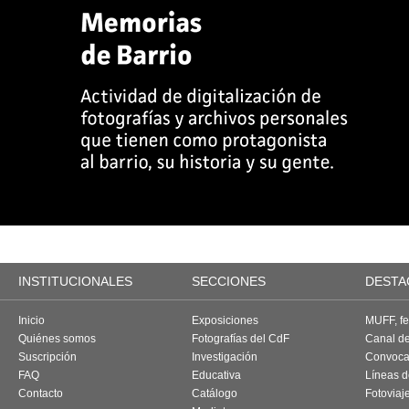
INSTITUCIONALES
SECCIONES
DESTA
Inicio
Exposiciones
MUFF, fes
Quiénes somos
Fotografías del CdF
Canal d
Suscripción
Investigación
Convoca
FAQ
Educativa
Líneas d
Contacto
Catálogo
Fotoviaj