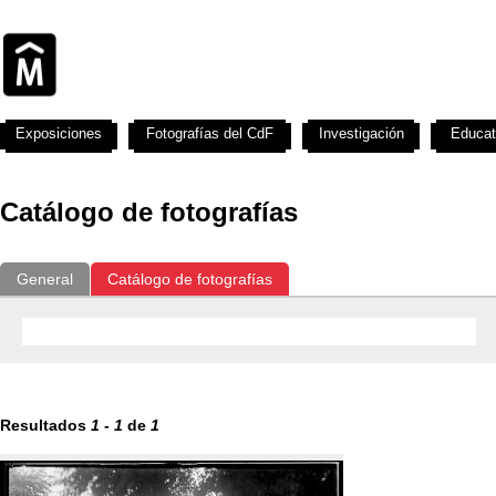
Exposiciones
Fotografías del CdF
Investigación
Educat
Catálogo de fotografías
General
Catálogo de fotografías
Resultados
1
-
1
de
1