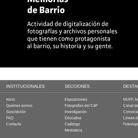
INSTITUCIONALES
SECCIONES
DESTA
Inicio
Exposiciones
MUFF, fes
Quiénes somos
Fotografías del CdF
Canal d
Suscripción
Investigación
Convoca
FAQ
Educativa
Líneas d
Contacto
Catálogo
Fotoviaj
Mediateca