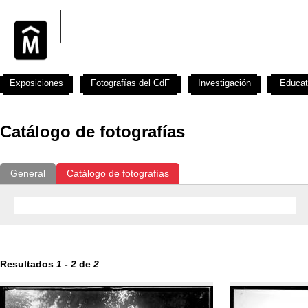
Exposiciones
Fotografías del CdF
Investigación
Educat
Catálogo de fotografías
General
Catálogo de fotografías
Resultados
1
-
2
de
2