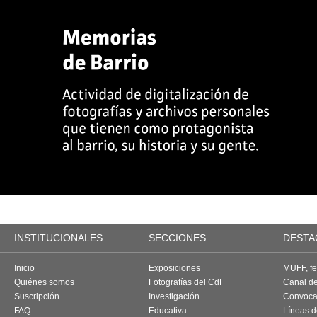
INSTITUCIONALES
SECCIONES
DESTA
Inicio
Exposiciones
MUFF, fes
Quiénes somos
Fotografías del CdF
Canal d
Suscripción
Investigación
Convoca
FAQ
Educativa
Líneas d