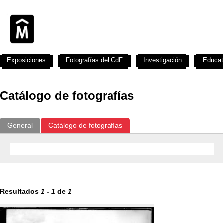
Exposiciones
Fotografías del CdF
Investigación
Educat
Catálogo de fotografías
General
Catálogo de fotografías
Resultados
1
-
1
de
1