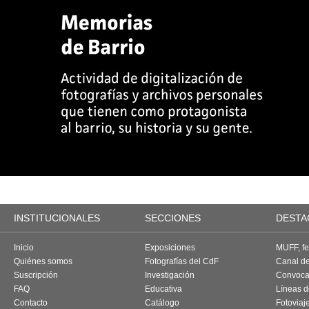
INSTITUCIONALES
SECCIONES
DESTA
Inicio
Exposiciones
MUFF, fes
Quiénes somos
Fotografías del CdF
Canal d
Suscripción
Investigación
Convoca
FAQ
Educativa
Líneas d
Contacto
Catálogo
Fotoviaj