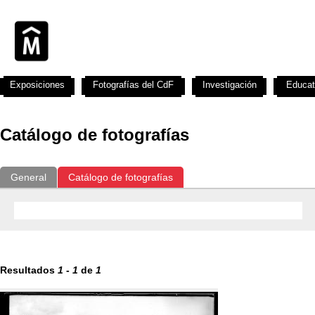
Exposiciones
Fotografías del CdF
Investigación
Educat
Catálogo de fotografías
General
Catálogo de fotografías
Resultados
1
-
1
de
1