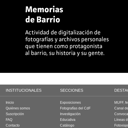
INSTITUCIONALES
SECCIONES
DESTA
Inicio
Exposiciones
MUFF, fes
Quiénes somos
Fotografías del CdF
Canal d
Suscripción
Investigación
Convoca
FAQ
Educativa
Líneas d
Contacto
Catálogo
Fotoviaj