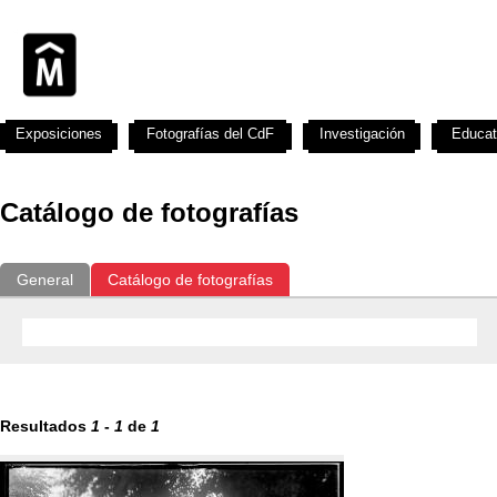
Exposiciones
Fotografías del CdF
Investigación
Educat
Catálogo de fotografías
General
Catálogo de fotografías
Resultados
1
-
1
de
1