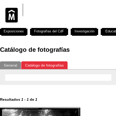
Exposiciones
Fotografías del CdF
Investigación
Educat
Catálogo de fotografías
General
Catálogo de fotografías
Resultados
1
-
1
de
1