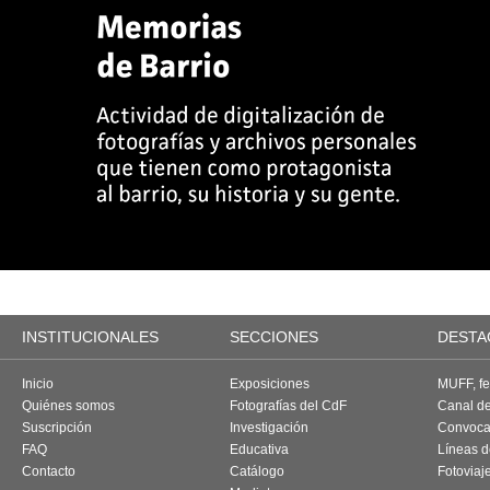
INSTITUCIONALES
SECCIONES
DESTA
Inicio
Exposiciones
MUFF, fes
Quiénes somos
Fotografías del CdF
Canal d
Suscripción
Investigación
Convoca
FAQ
Educativa
Líneas d
Contacto
Catálogo
Fotoviaj