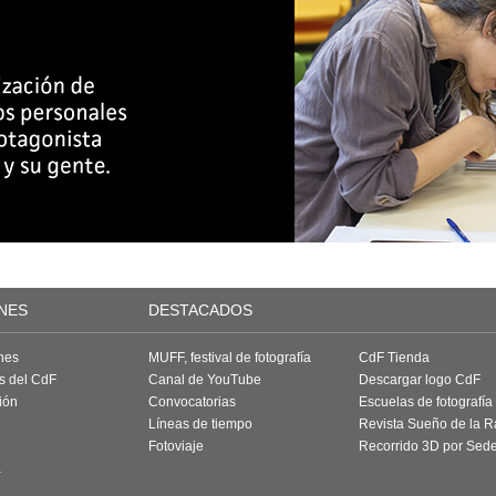
NES
DESTACADOS
nes
MUFF, festival de fotografía
CdF Tienda
as del CdF
Canal de YouTube
Descargar logo CdF
ión
Convocatorias
Escuelas de fotografía
Líneas de tiempo
Revista Sueño de la 
Fotoviaje
Recorrido 3D por Sed
a