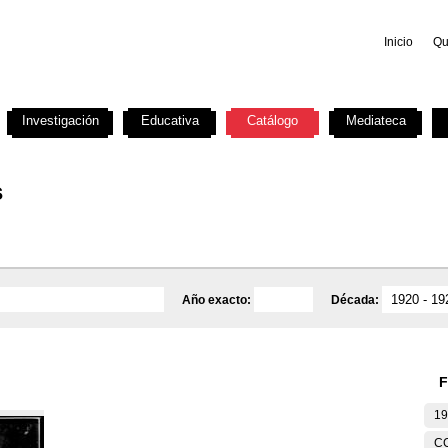
Inicio
Qu
Investigación
Educativa
Catálogo
Mediateca
s
Año exacto:
Década:
F
19
C