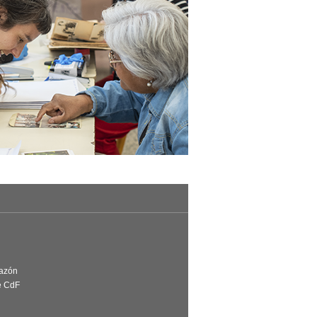
Razón
e CdF