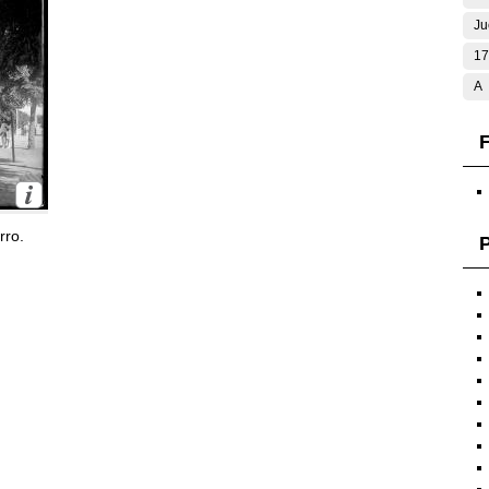
Ju
17
A
F
rro.
P