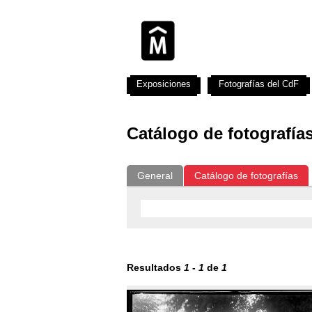
Exposiciones
Fotografías del CdF
Catálogo de fotografía
General
Catálogo de fotografías
Resultados
1
-
1
de
1