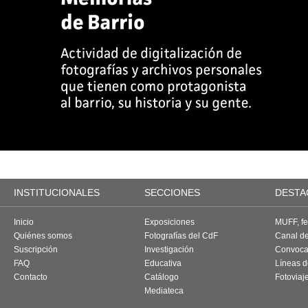
INSTITUCIONALES
SECCIONES
DESTA
Inicio
Exposiciones
MUFF, fes
Quiénes somos
Fotografías del CdF
Canal d
Suscripción
Investigación
Convoca
FAQ
Educativa
Líneas d
Contacto
Catálogo
Fotoviaj
Mediateca