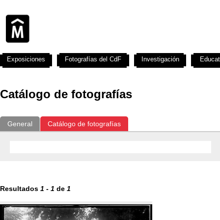
Exposiciones
Fotografías del CdF
Investigación
Educat
Catálogo de fotografías
General
Catálogo de fotografías
Resultados
1
-
1
de
1