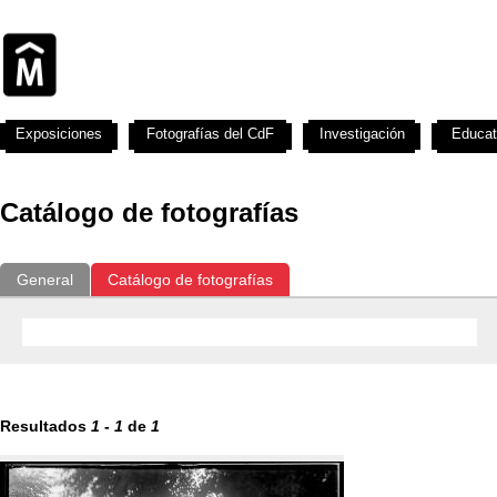
Exposiciones
Fotografías del CdF
Investigación
Educat
Catálogo de fotografías
General
Catálogo de fotografías
Resultados
1
-
1
de
1