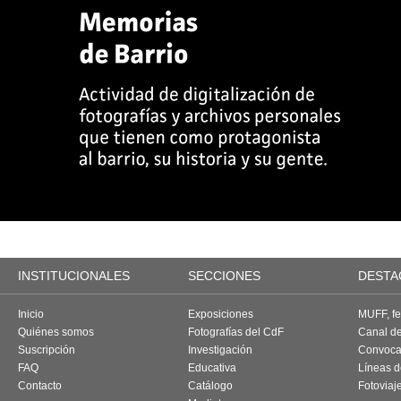
INSTITUCIONALES
SECCIONES
DESTA
Inicio
Exposiciones
MUFF, fes
Quiénes somos
Fotografías del CdF
Canal d
Suscripción
Investigación
Convoca
FAQ
Educativa
Líneas d
Contacto
Catálogo
Fotoviaj