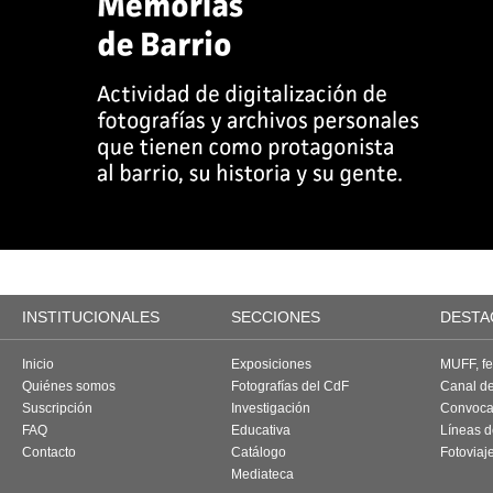
INSTITUCIONALES
SECCIONES
DESTA
Inicio
Exposiciones
MUFF, fes
Quiénes somos
Fotografías del CdF
Canal d
Suscripción
Investigación
Convoca
FAQ
Educativa
Líneas d
Contacto
Catálogo
Fotoviaj
Mediateca