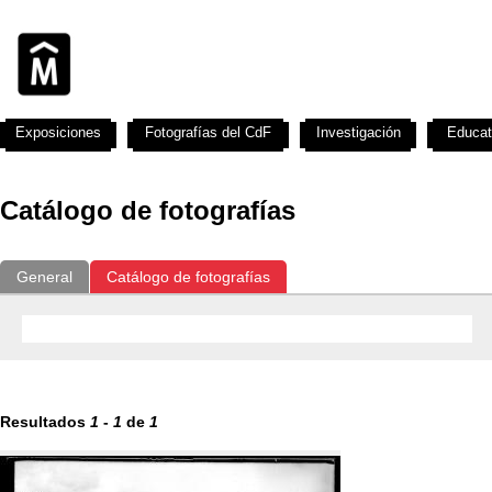
Exposiciones
Fotografías del CdF
Investigación
Educat
Catálogo de fotografías
General
Catálogo de fotografías
Resultados
1
-
1
de
1