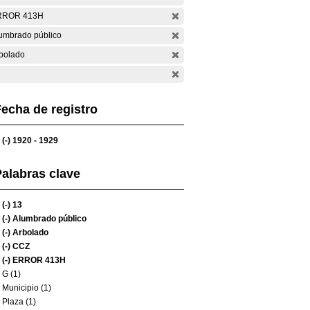
RROR 413H
umbrado público
bolado
echa de registro
(-)
1920 - 1929
alabras clave
(-)
13
(-)
Alumbrado público
(-)
Arbolado
(-)
CCZ
(-)
ERROR 413H
G (1)
Municipio (1)
Plaza (1)