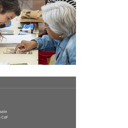
Razón
e CdF