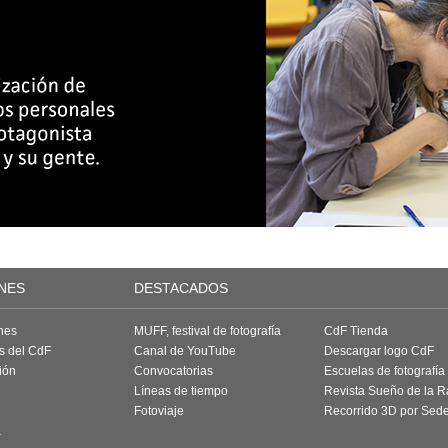
NES
DESTACADOS
nes
MUFF, festival de fotografía
CdF Tienda
as del CdF
Canal de YouTube
Descargar logo CdF
ión
Convocatorias
Escuelas de fotografía
Líneas de tiempo
Revista Sueño de la 
Fotoviaje
Recorrido 3D por Sed
a