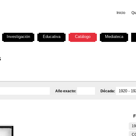
Inicio
Qu
Investigación
Educativa
Catálogo
Mediateca
s
Año exacto:
Década:
F
19
C