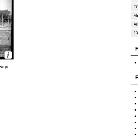
E
Al
Ar
13
F
yago.
P