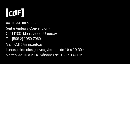
Av. 18 de Julio 885
(entre Andes y Convención)
CP 11100. Montevideo. Uruguay
Tel: [598 2] 1950 7960
Mail:
CdF@imm.gub.uy
Lunes, miércoles, jueves, viernes: de 10 a 19.30 h.
Martes: de 10 a 21 h. Sábados de 9.30 a 14.30 h.