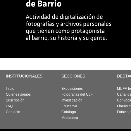
INSTITUCIONALES
SECCIONES
DESTA
Inicio
Exposiciones
MUFF, fes
Quiénes somos
Fotografías del CdF
Canal d
Suscripción
Investigación
Convoca
FAQ
Educativa
Líneas d
Contacto
Catálogo
Fotoviaj
Mediateca