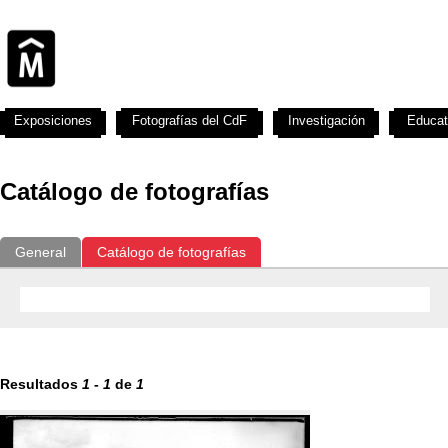
Exposiciones
Fotografías del CdF
Investigación
Educat
Catálogo de fotografías
General
Catálogo de fotografías
Resultados
1
-
1
de
1