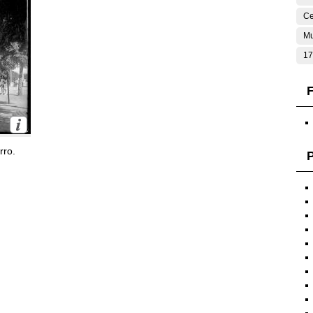
Ce
Mu
17
F
rro.
P