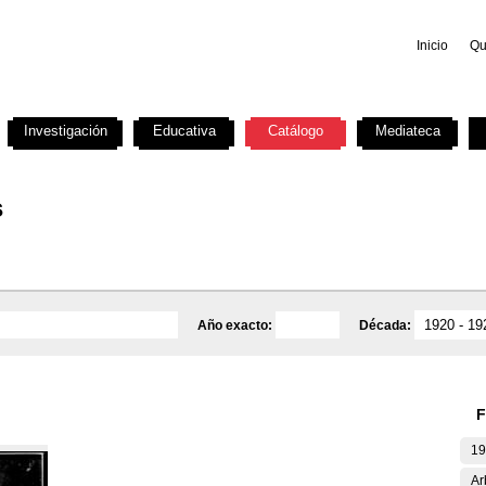
Inicio
Qu
Investigación
Educativa
Catálogo
Mediateca
s
Año exacto:
Década:
F
19
Ar