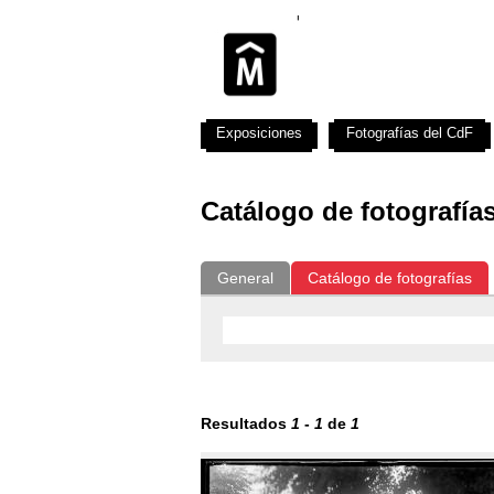
Exposiciones
Fotografías del CdF
Catálogo de fotografía
General
Catálogo de fotografías
Resultados
1
-
1
de
1