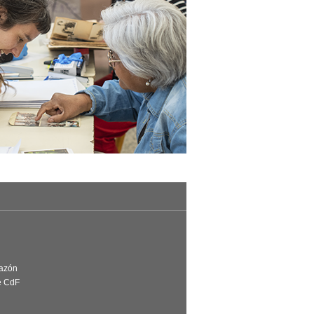
Razón
e CdF