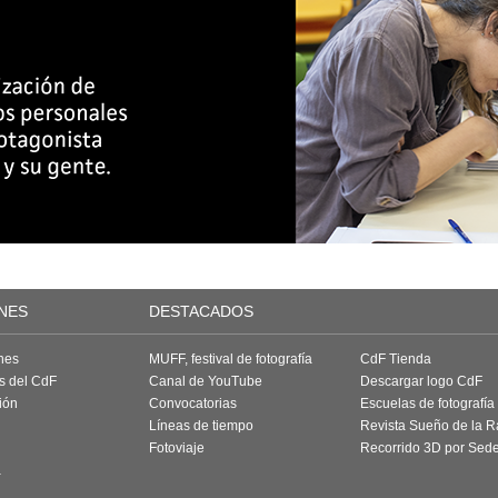
NES
DESTACADOS
nes
MUFF, festival de fotografía
CdF Tienda
as del CdF
Canal de YouTube
Descargar logo CdF
ión
Convocatorias
Escuelas de fotografía
Líneas de tiempo
Revista Sueño de la 
Fotoviaje
Recorrido 3D por Sed
a