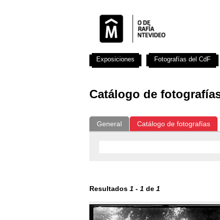
Exposiciones
Fotografías del CdF
Catálogo de fotografía
General
Catálogo de fotografías
Resultados
1
-
1
de
1