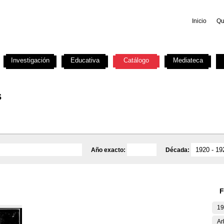
Inicio
Qu
Investigación
Educativa
Catálogo
Mediateca
s
Año exacto:
Década:
F
19
Ar