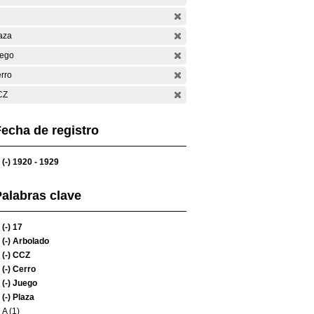
aza
ego
rro
CZ
echa de registro
(-)
1920 - 1929
alabras clave
(-)
17
(-)
Arbolado
(-)
CCZ
(-)
Cerro
(-)
Juego
(-)
Plaza
A (1)