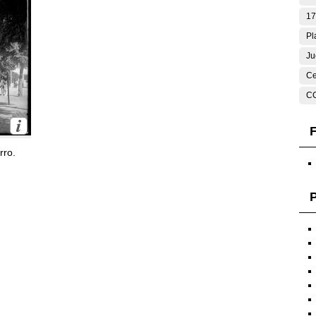
17
Pl
Ju
Ce
C
F
rro.
P