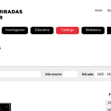
Inicio
Qu
Investigación
Educativa
Catálogo
Mediateca
s
Año exacto:
Década:
F
19
Ar