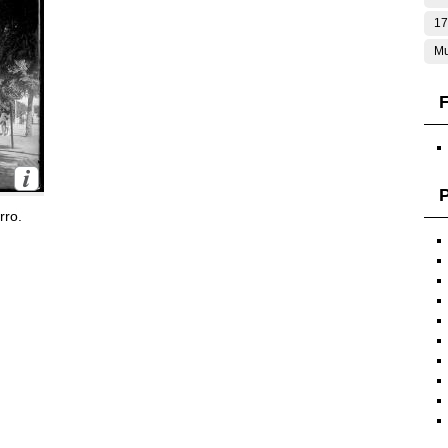
17
Mu
F
P
rro.