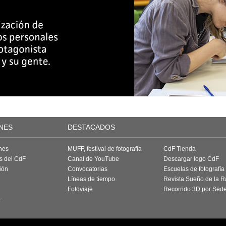
NES
DESTACADOS
nes
MUFF, festival de fotografía
CdF Tienda
as del CdF
Canal de YouTube
Descargar logo CdF
ión
Convocatorias
Escuelas de fotografía
Líneas de tiempo
Revista Sueño de la 
Fotoviaje
Recorrido 3D por Sed
a