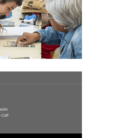
Razón
e CdF