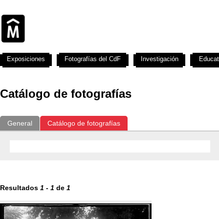
Exposiciones
Fotografías del CdF
Investigación
Educat
Catálogo de fotografías
General
Catálogo de fotografías
Resultados
1
-
1
de
1