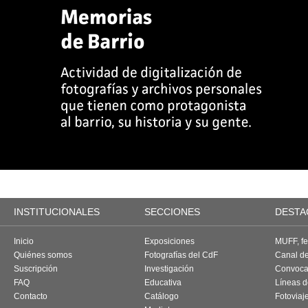
INSTITUCIONALES
SECCIONES
DESTA
Inicio
Exposiciones
MUFF, fes
Quiénes somos
Fotografías del CdF
Canal d
Suscripción
Investigación
Convoca
FAQ
Educativa
Líneas d
Contacto
Catálogo
Fotoviaj