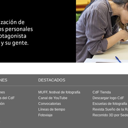
NES
DESTACADOS
nes
MUFF, festival de fotografía
CdF Tienda
as del CdF
Canal de YouTube
Descargar logo CdF
ión
Convocatorias
Escuelas de fotografía
Líneas de tiempo
Revista Sueño de la 
Fotoviaje
Recorrido 3D por Sed
a