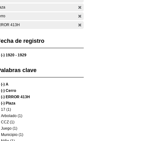
aza
rro
RROR 413H
echa de registro
(-)
1920 - 1929
alabras clave
(-)
A
(-)
Cerro
(-)
ERROR 413H
(-)
Plaza
17 (1)
Arbolado (1)
CCZ (1)
Juego (1)
Municipio (1)