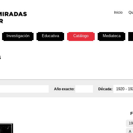
Inicio
Qu
Investigación
Educativa
Catálogo
Mediateca
s
Año exacto:
Década:
F
19
A