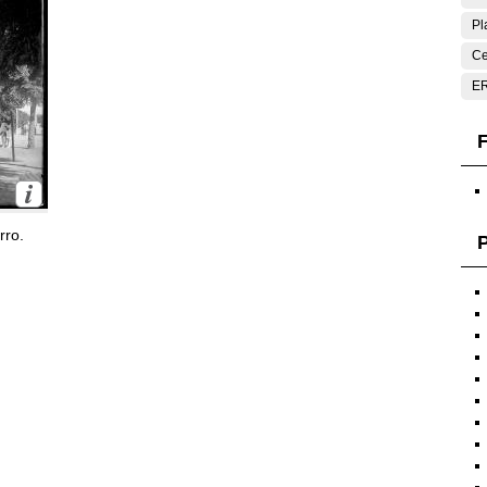
Pl
Ce
E
F
rro.
P