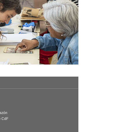
Razón
e CdF