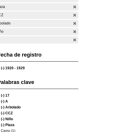
aza
CZ
bolado
ño
echa de registro
(-)
1920 - 1929
alabras clave
(-)
17
(-)
A
(-)
Arbolado
(-)
CCZ
(-)
Niño
(-)
Plaza
Cerro (1)