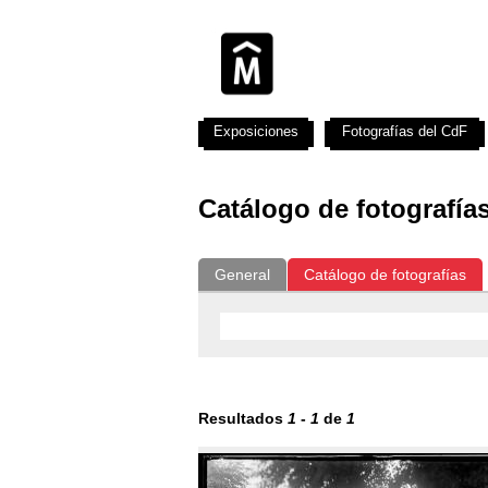
Exposiciones
Fotografías del CdF
Catálogo de fotografía
General
Catálogo de fotografías
Resultados
1
-
1
de
1