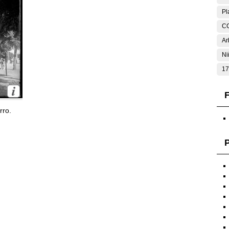
Pl
C
Ar
Ni
17
F
rro.
P