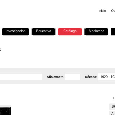
Inicio
Qu
Investigación
Educativa
Catálogo
Mediateca
s
Año exacto:
Década:
F
19
A