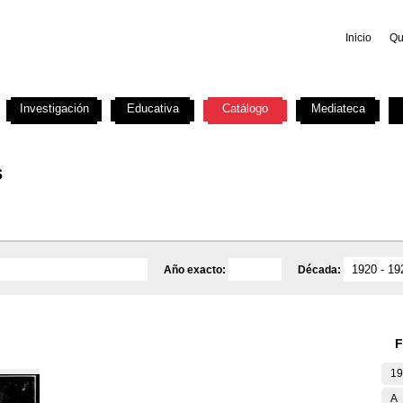
Inicio
Qu
Investigación
Educativa
Catálogo
Mediateca
s
Año exacto:
Década:
F
19
A