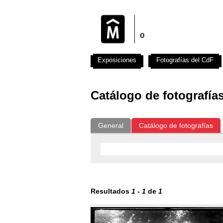
Exposiciones
Fotografías del CdF
Catálogo de fotografía
General
Catálogo de fotografías
Resultados
1
-
1
de
1