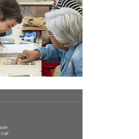
Razón
e CdF