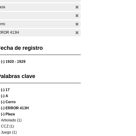
aza
rro
RROR 413H
echa de registro
(-)
1920 - 1929
alabras clave
(-)
17
(-)
A
(-)
Cerro
(-)
ERROR 413H
(-)
Plaza
Arbolado (1)
CCZ (1)
Juego (1)