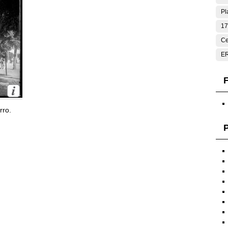
Pl
17
Ce
E
F
rro.
P