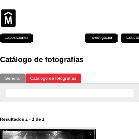
Exposiciones
Fotografías del CdF
Investigación
Educat
Catálogo de fotografías
General
Catálogo de fotografías
Resultados
1
-
1
de
1