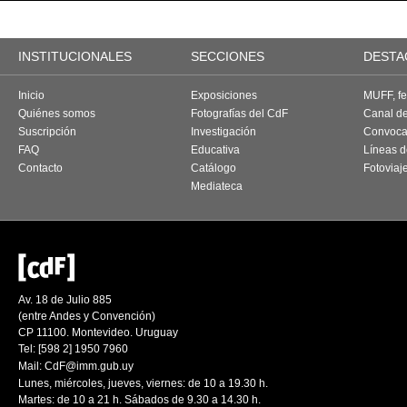
INSTITUCIONALES
SECCIONES
DESTA
Inicio
Exposiciones
MUFF, fes
Quiénes somos
Fotografías del CdF
Canal d
Suscripción
Investigación
Convoca
FAQ
Educativa
Líneas d
Contacto
Catálogo
Fotoviaj
Mediateca
Av. 18 de Julio 885
(entre Andes y Convención)
CP 11100. Montevideo. Uruguay
Tel: [598 2] 1950 7960
Mail:
CdF@imm.gub.uy
Lunes, miércoles, jueves, viernes: de 10 a 19.30 h.
Martes: de 10 a 21 h. Sábados de 9.30 a 14.30 h.