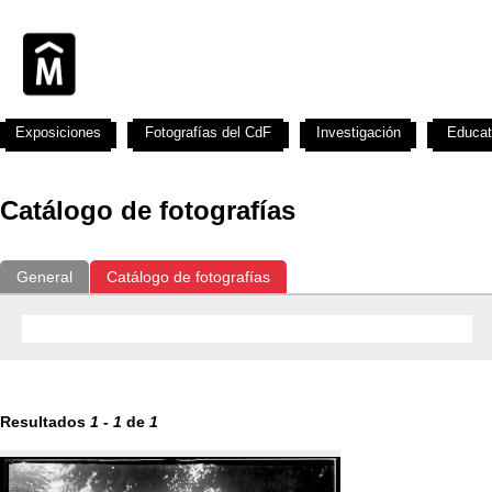
Exposiciones
Fotografías del CdF
Investigación
Educat
Catálogo de fotografías
General
Catálogo de fotografías
Resultados
1
-
1
de
1