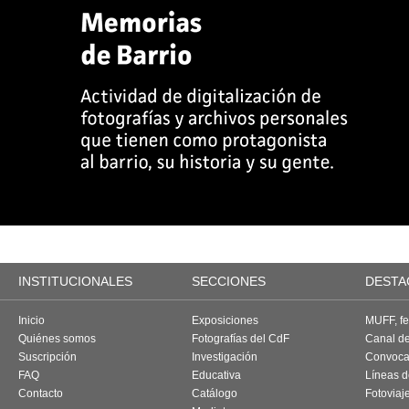
INSTITUCIONALES
SECCIONES
DESTA
Inicio
Exposiciones
MUFF, fes
Quiénes somos
Fotografías del CdF
Canal d
Suscripción
Investigación
Convoca
FAQ
Educativa
Líneas d
Contacto
Catálogo
Fotoviaj