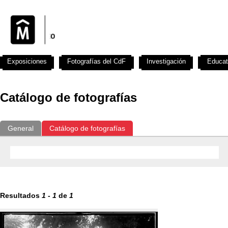
Exposiciones
Fotografías del CdF
Investigación
Educat
Catálogo de fotografías
General
Catálogo de fotografías
Resultados
1
-
1
de
1