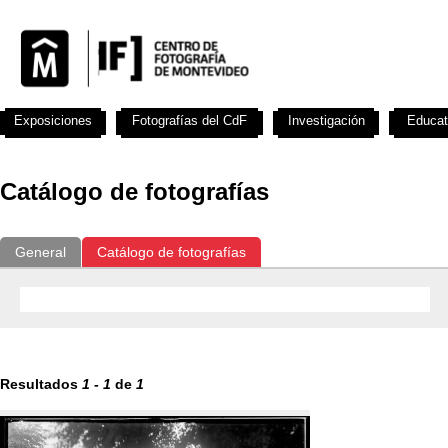
Exposiciones
Fotografías del CdF
Investigación
Educat
Catálogo de fotografías
General
Catálogo de fotografías
Resultados
1
-
1
de
1