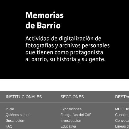
INSTITUCIONALES
SECCIONES
DESTA
Inicio
Exposiciones
MUFF, fes
Quiénes somos
Fotografías del CdF
Canal d
Suscripción
Investigación
Convoca
FAQ
Educativa
Líneas d