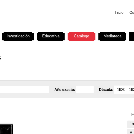
Inicio
Qu
Investigación
Educativa
Catálogo
Mediateca
s
Año exacto:
Década:
F
19
A