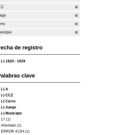
CZ
ego
rro
nicipio
echa de registro
(-)
1920 - 1929
alabras clave
(-)
A
(-)
CCZ
(-)
Cerro
(-)
Juego
(-)
Municipio
17 (1)
Arbolado (1)
ERROR 413H (1)