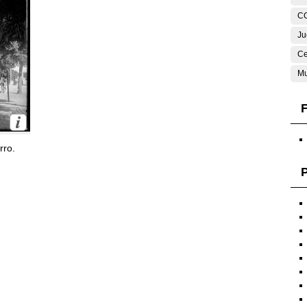
C
Ju
Ce
Mu
F
rro.
P