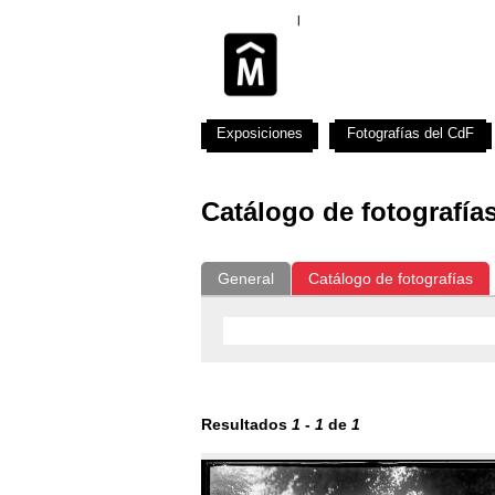
Exposiciones
Fotografías del CdF
Catálogo de fotografía
General
Catálogo de fotografías
Resultados
1
-
1
de
1