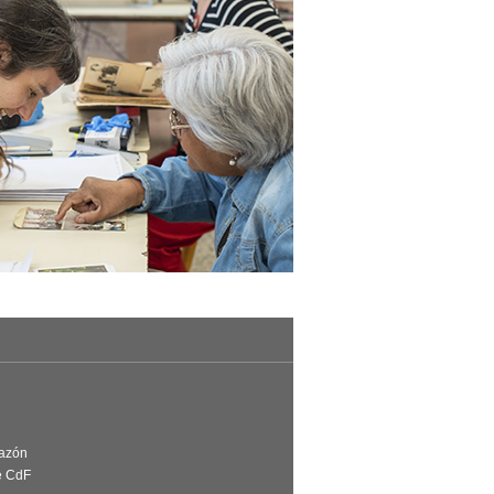
Razón
e CdF