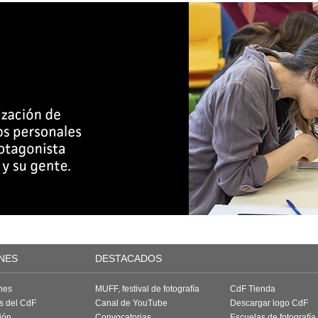
NES
DESTACADOS
nes
MUFF, festival de fotografía
CdF Tienda
as del CdF
Canal de YouTube
Descargar logo CdF
ión
Convocatorias
Escuelas de fotografía