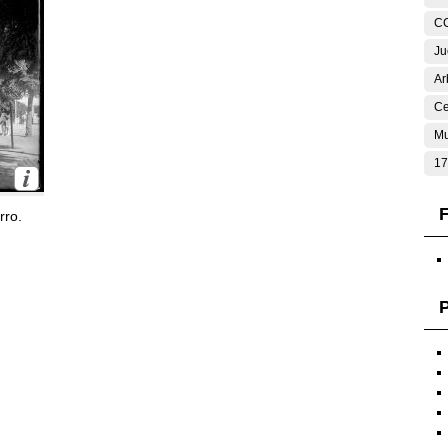
C
Ju
Ar
Ce
Mu
17
F
rro.
P