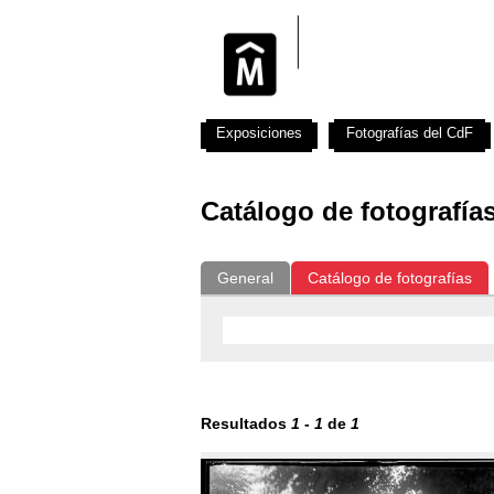
Exposiciones
Fotografías del CdF
Catálogo de fotografía
General
Catálogo de fotografías
Resultados
1
-
1
de
1