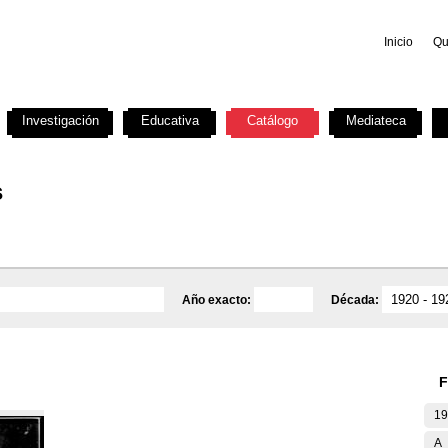
Inicio
Qu
Investigación
Educativa
Catálogo
Mediateca
s
Año exacto:
Década:
F
19
A