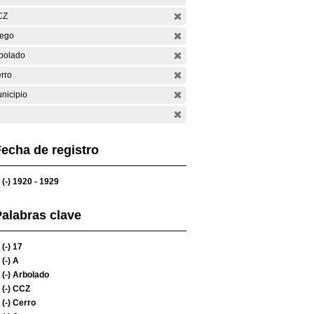
CZ
ego
bolado
rro
nicipio
echa de registro
(-)
1920 - 1929
alabras clave
(-)
17
(-)
A
(-)
Arbolado
(-)
CCZ
(-)
Cerro