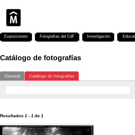
Exposiciones
Fotografías del CdF
Investigación
Educat
Catálogo de fotografías
General
Catálogo de fotografías
Resultados
1
-
1
de
1