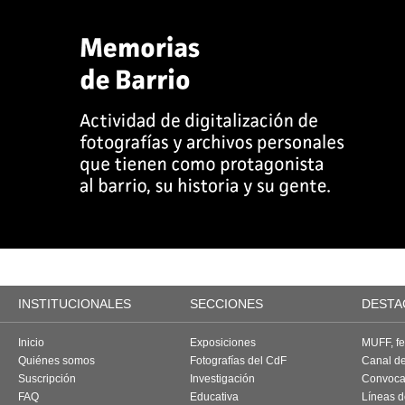
INSTITUCIONALES
SECCIONES
DESTA
Inicio
Exposiciones
MUFF, fes
Quiénes somos
Fotografías del CdF
Canal d
Suscripción
Investigación
Convoca
FAQ
Educativa
Líneas d