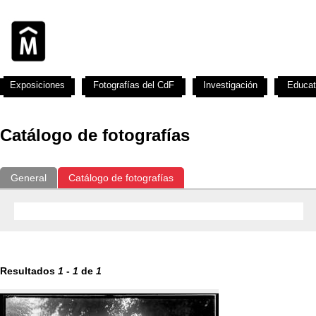
Exposiciones
Fotografías del CdF
Investigación
Educat
Catálogo de fotografías
General
Catálogo de fotografías
Resultados
1
-
1
de
1