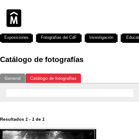
Exposiciones
Fotografías del CdF
Investigación
Educat
Catálogo de fotografías
General
Catálogo de fotografías
Resultados
1
-
1
de
1