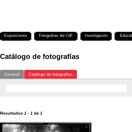
Exposiciones
Fotografías del CdF
Investigación
Educat
Catálogo de fotografías
General
Catálogo de fotografías
Resultados
1
-
1
de
1