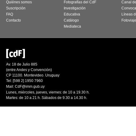
Quiénes somos
Fotografías del CdF
Canal d
Suscripción
Investigación
Convoca
FAQ
Educativa
Líneas d
Contacto
Catálogo
Fotoviaj
Mediateca
Av. 18 de Julio 885
(entre Andes y Convención)
CP 11100. Montevideo. Uruguay
Tel: [598 2] 1950 7960
Mail:
CdF@imm.gub.uy
Lunes, miércoles, jueves, viernes: de 10 a 19.30 h.
Martes: de 10 a 21 h. Sábados de 9.30 a 14.30 h.