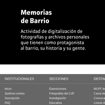
INSTITUCIONALES
SECCIONES
DESTA
Inicio
Exposiciones
MUFF, fes
Quiénes somos
Fotografías del CdF
Canal d
Suscripción
Investigación
Convoca
FAQ
Educativa
Líneas d