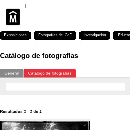
Exposiciones
Fotografías del CdF
Investigación
Educat
Catálogo de fotografías
General
Catálogo de fotografías
Resultados
1
-
1
de
1