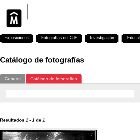
Exposiciones
Fotografías del CdF
Investigación
Educat
Catálogo de fotografías
General
Catálogo de fotografías
Resultados
1
-
1
de
1