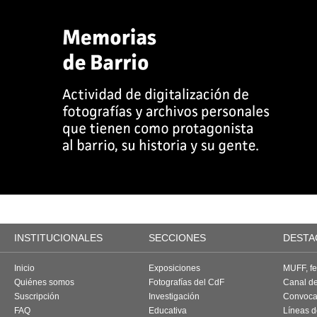
INSTITUCIONALES
SECCIONES
DESTA
Inicio
Exposiciones
MUFF, fes
Quiénes somos
Fotografías del CdF
Canal d
Suscripción
Investigación
Convoca
FAQ
Educativa
Líneas d