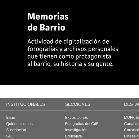
INSTITUCIONALES
SECCIONES
DESTA
Inicio
Exposiciones
MUFF, fes
Quiénes somos
Fotografías del CdF
Canal d
Suscripción
Investigación
Convoca
FAQ
Educativa
Líneas d