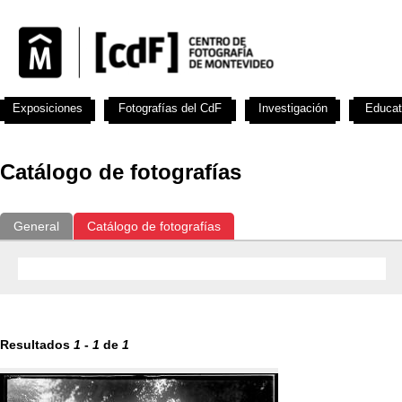
Exposiciones
Fotografías del CdF
Investigación
Educat
Catálogo de fotografías
General
Catálogo de fotografías
Resultados
1
-
1
de
1