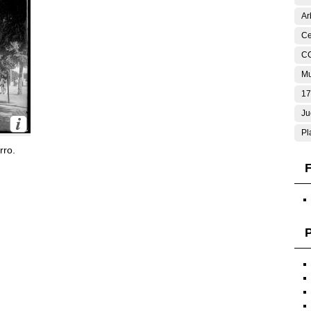
Ar
Ce
C
Mu
17
Ju
Pl
rro.
F
P