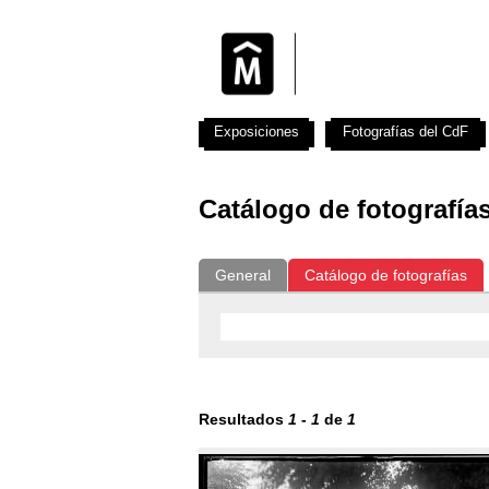
Exposiciones
Fotografías del CdF
Catálogo de fotografía
General
Catálogo de fotografías
Resultados
1
-
1
de
1