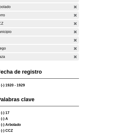
bolado
rro
CZ
nicipio
ego
aza
echa de registro
(-)
1920 - 1929
alabras clave
(-)
17
(-)
A
(-)
Arbolado
(-)
CCZ