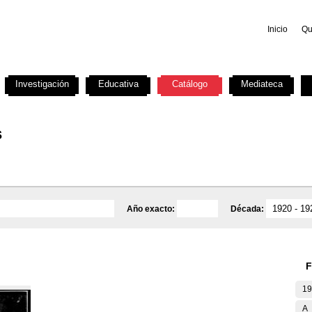
Inicio
Qu
Investigación
Educativa
Catálogo
Mediateca
s
Año exacto:
Década:
F
19
A